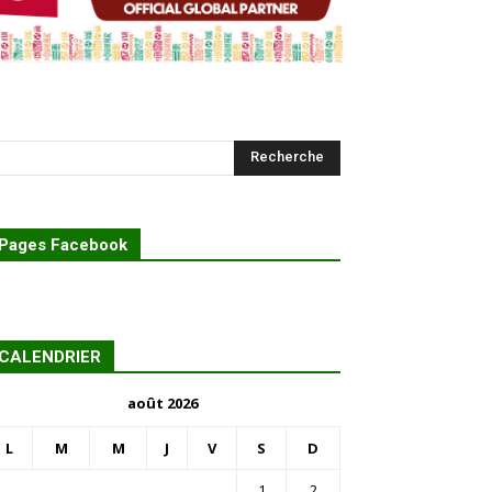
Pages Facebook
CALENDRIER
août 2026
L
M
M
J
V
S
D
1
2