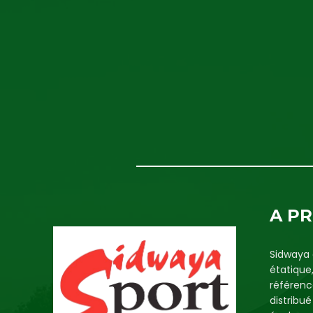
A P
Sidwaya 
étatique
référenc
distribu