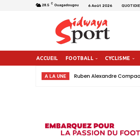
C
28.5
Ouagadougou
6 Août 2026
QUOTIDIE
ACCUEIL
FOOTBALL
CYCLISME
Ruben Alexandre Compaoré
A LA UNE
poursuivre ma progressio