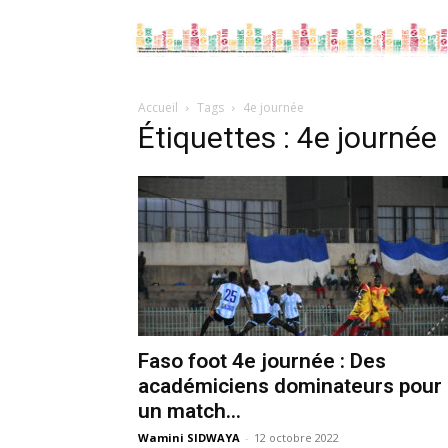
Accueil
Tags
4e journée
Étiquettes : 4e journée
Faso foot 4e journée : Des
académiciens dominateurs pour
un match...
Wamini SIDWAYA
-
12 octobre 2022