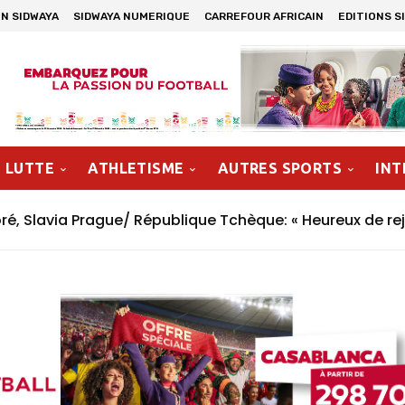
N SIDWAYA
SIDWAYA NUMERIQUE
CARREFOUR AFRICAIN
EDITIONS S
LUTTE
ATHLETISME
AUTRES SPORTS
INT
, Slavia Prague/ République Tchèque: « Heureux de rej
n »