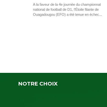
A la faveur de la 4e journée du championnat
national de football de D1, l’Étoile filante de
Ouagadougou (EFO) a été tenue en échec...
NOTRE CHOIX