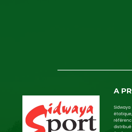
A P
Sidwaya 
étatique
référenc
distribu