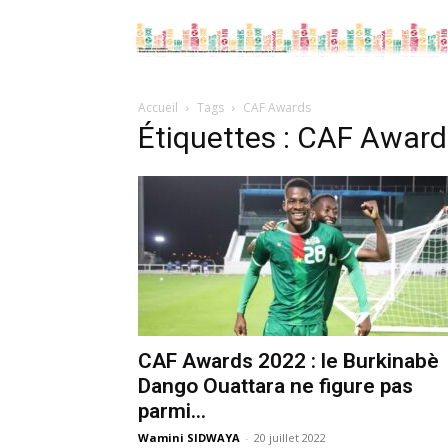
Accueil
Tags
CAF Awards
Étiquettes : CAF Award
CAF Awards 2022 : le Burkinabè
Dango Ouattara ne figure pas
parmi...
Wamini SIDWAYA
-
20 juillet 2022