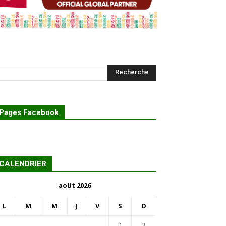
Pages Facebook
CALENDRIER
août 2026
L
M
M
J
V
S
D
1
2