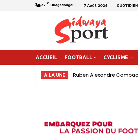
C
32
Ouagadougou
7 Août 2026
QUOTIDIEN
ACCUEIL
FOOTBALL
CYCLISME
Ruben Alexandre Compaoré
A LA UNE
poursuivre ma progressio