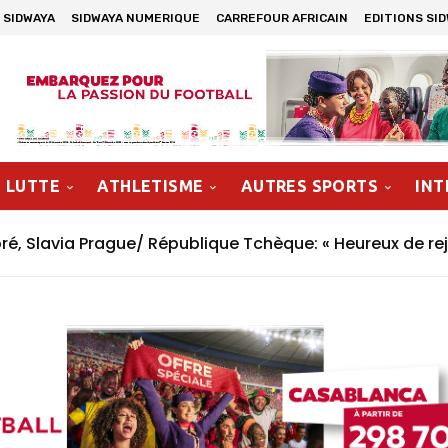
 SIDWAYA
SIDWAYA NUMERIQUE
CARREFOUR AFRICAIN
EDITIONS SI
LUTTE
ATHLETISME
AUTRES SPORTS
INT
, Slavia Prague/ République Tchèque: « Heureux de rej
n »