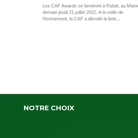
Les CAF Awards se tiendront à Rabat, au Maro
demain jeudi 21 juillet 2022. A la veille de
l’événement, la CAF a dévoilé la liste...
NOTRE CHOIX