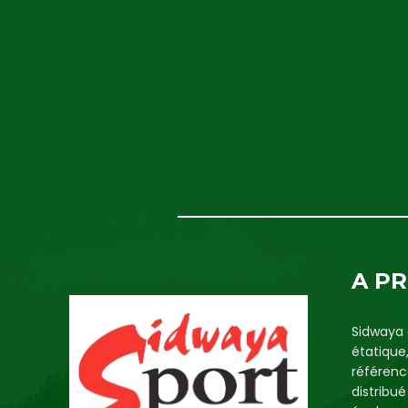
A P
Sidwaya 
étatique
référenc
distribu