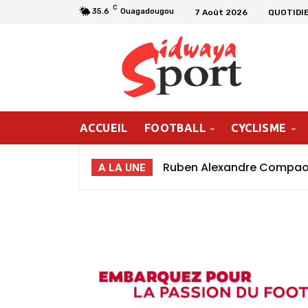
C
35.6
Ouagadougou
7 Août 2026
QUOTIDI
ACCUEIL
FOOTBALL
CYCLISME
Ruben Alexandre Compaoré
A LA UNE
poursuivre ma progressio