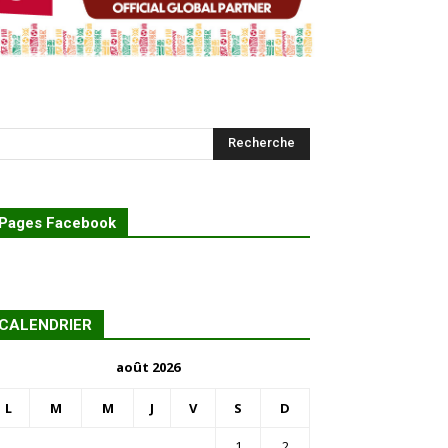
Pages Facebook
CALENDRIER
août 2026
L
M
M
J
V
S
D
1
2