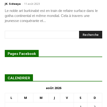
JK. Sidwaya
-
11 août 2023
Le noble art burkinabè est en train de refaire surface dans le
gotha continental et même mondial. Cela à travers une
jeunesse conquérante et...
Pages Facebook
CALENDRIER
août 2026
L
M
M
J
V
S
D
1
2