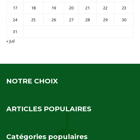
17
18
19
20
21
22
23
24
25
26
27
28
29
30
31
« Juil
NOTRE CHOIX
ARTICLES POPULAIRES
Catégories populaires