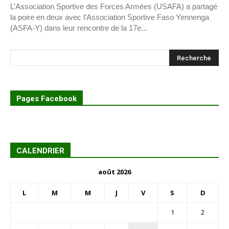
L’Association Sportive des Forces Armées (USAFA) a partagé
la poire en deux avec l’Association Sportive Faso Yennenga
(ASFA-Y) dans leur rencontre de la 17e...
Pages Facebook
CALENDRIER
août 2026
L
M
M
J
V
S
D
1
2