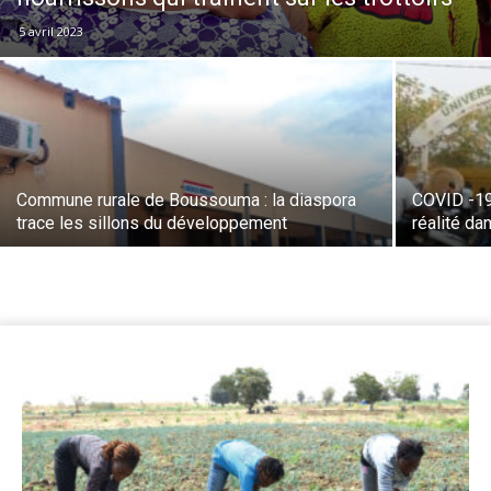
5 avril 2023
Commune rurale de Boussouma : la diaspora
COVID -19
trace les sillons du développement
réalité da