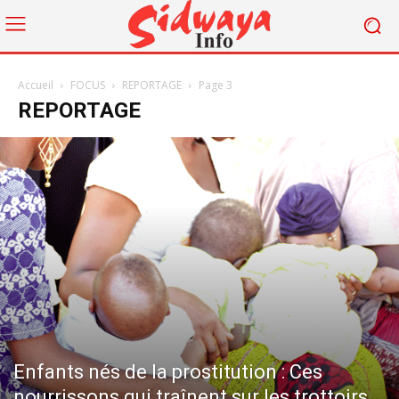
Accueil
FOCUS
REPORTAGE
Page 3
REPORTAGE
Enfants nés de la prostitution : Ces
nourrissons qui traînent sur les trottoirs