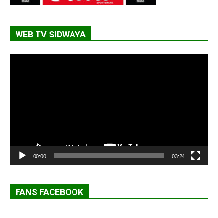
WEB TV SIDWAYA
Lecteur
vidéo
00:00
03:24
FANS FACEBOOK