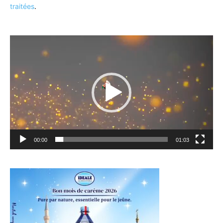
traitées
.
Lecteur
vidéo
00:00
01:03