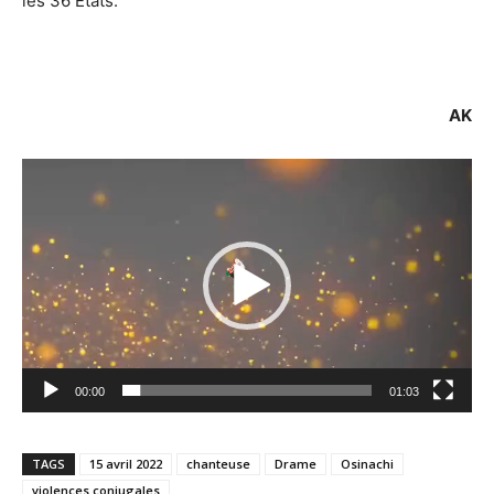
les 36 États.
AK
Lecteur
vidéo
00:00
01:03
TAGS
15 avril 2022
chanteuse
Drame
Osinachi
violences conjugales