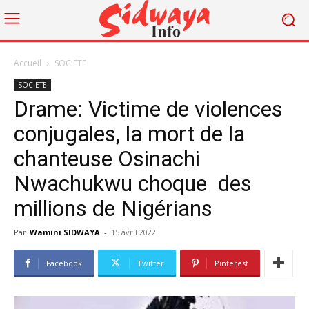
Accueil
SOCIETE
SOCIETE
Drame: Victime de violences
conjugales, la mort de la
chanteuse Osinachi
Nwachukwu choque des
millions de Nigérians
Par
Wamini SIDWAYA
-
15 avril 2022
Facebook
Twitter
Pinterest