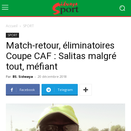
Accueil
SPORT
SPORT
Match-retour, éliminatoires
Coupe CAF : Salitas malgré
tout, méfiant
Par
BS. Sidwaya
-
20 décembre 2018
Facebook
Telegram