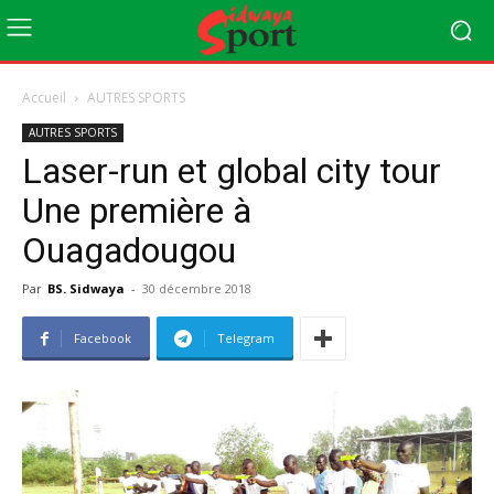
Accueil
AUTRES SPORTS
AUTRES SPORTS
Laser-run et global city tour
Une première à
Ouagadougou
Par
BS. Sidwaya
-
30 décembre 2018
Facebook
Telegram