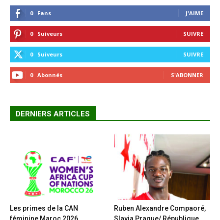
0
Fans
J'AIME
0
Suiveurs
SUIVRE
0
Suiveurs
SUIVRE
0
Abonnés
S'ABONNER
DERNIERS ARTICLES
Les primes de la CAN
Ruben Alexandre Compaoré,
féminine Maroc 2026
Slavia Prague/ République