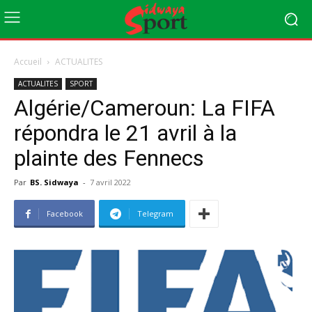
Accueil
ACTUALITES
ACTUALITES
SPORT
Algérie/Cameroun: La FIFA
répondra le 21 avril à la
plainte des Fennecs
Par
BS. Sidwaya
-
7 avril 2022
Facebook
Telegram