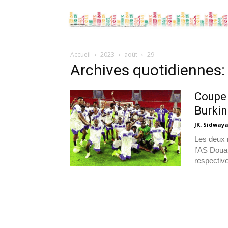
Accueil
2023
août
29
Archives quotidiennes:
Coupe 
Burki
JK. Sidway
Les deux 
l’AS Douan
respectiv