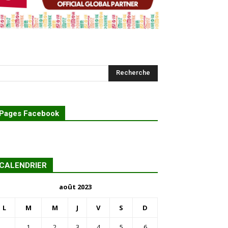
Pages Facebook
CALENDRIER
août 2023
L
M
M
J
V
S
D
1
2
3
4
5
6