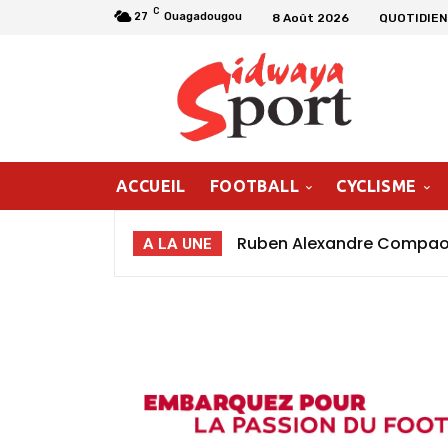
C
27
Ouagadougou
8 Août 2026
QUOTIDIEN
ACCUEIL
FOOTBALL
CYCLISME
Ruben Alexandre Compaoré
A LA UNE
poursuivre ma progressio