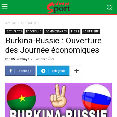
Accueil
ACTUALITES
ACTUALITES
ECONOMIE
COMMENTAIRES
FLASH
LA UNE SITE
Burkina-Russie : Ouverture
des Journée économiques
Par
BS. Sidwaya
-
8 octobre 2024
Facebook
Telegram