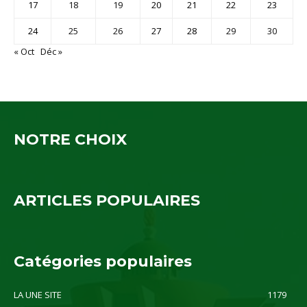
17
18
19
20
21
22
23
24
25
26
27
28
29
30
« Oct
Déc »
NOTRE CHOIX
ARTICLES POPULAIRES
Catégories populaires
LA UNE SITE
1179