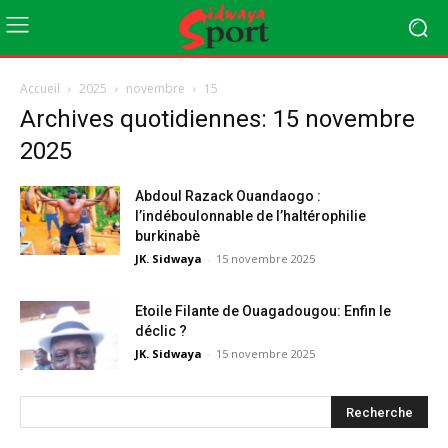
Accueil
2025
novembre
15
Archives quotidiennes: 15 novembre
2025
Abdoul Razack Ouandaogo :
l’indéboulonnable de l’haltérophilie
burkinabè
JK. Sidwaya
-
15 novembre 2025
Etoile Filante de Ouagadougou: Enfin le
déclic ?
JK. Sidwaya
-
15 novembre 2025