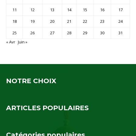
11
12
13
14
15
16
17
18
19
20
21
22
23
24
25
26
27
28
29
30
31
« Avr
Juin »
NOTRE CHOIX
ARTICLES POPULAIRES
Catégories populaires