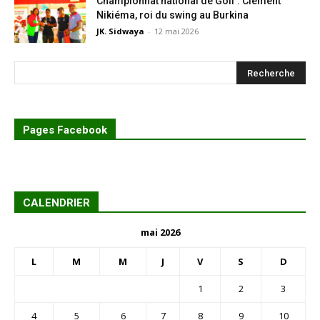
Championnat national de Golf : Clément
Nikiéma, roi du swing au Burkina
JK. Sidwaya
-
12 mai 2026
Pages Facebook
CALENDRIER
mai 2026
L
M
M
J
V
S
D
1
2
3
4
5
6
7
8
9
10