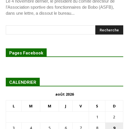
Le 4 novembre dernier, le président du comité directeur de
l’Association sportive des fonctionnaires de Bobo (ASFB),
dans une lettre, a dissout le bureau...
Pages Facebook
CALENDRIER
août 2026
L
M
M
J
V
S
D
1
2
3
4
5
6
7
8
9