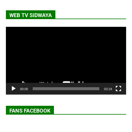
WEB TV SIDWAYA
Lecteur
vidéo
00:00
03:24
FANS FACEBOOK