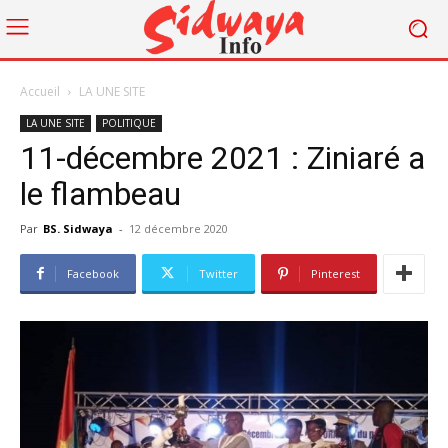
Accueil
LA UNE SITE
LA UNE SITE
POLITIQUE
11-décembre 2021 : Ziniaré a
le flambeau
Par
BS. Sidwaya
-
12 décembre 2020
Facebook
Twitter
Pinterest