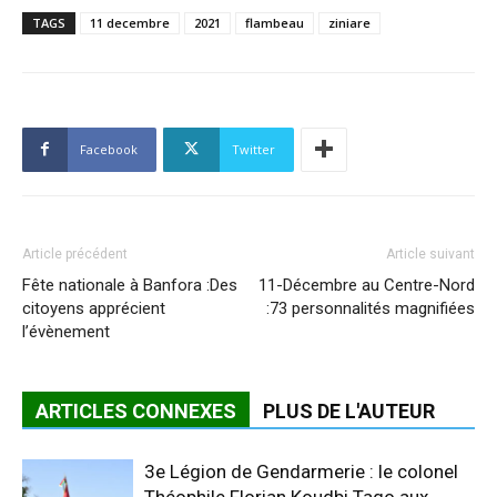
TAGS
11 decembre
2021
flambeau
ziniare
Facebook
Twitter
Article précédent
Article suivant
Fête nationale à Banfora :Des
11-Décembre au Centre-Nord
citoyens apprécient
:73 personnalités magnifiées
l’évènement
ARTICLES CONNEXES
PLUS DE L'AUTEUR
3e Légion de Gendarmerie : le colonel
Théophile Florian Koudbi Tago aux