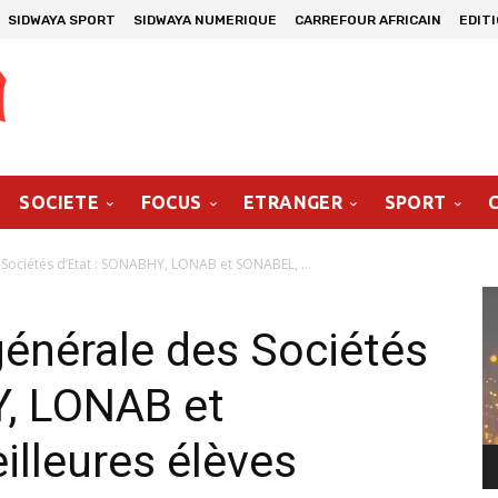
SIDWAYA SPORT
SIDWAYA NUMERIQUE
CARREFOUR AFRICAIN
EDIT
SOCIETE
FOCUS
ETRANGER
SPORT
Sociétés d’Etat : SONABHY, LONAB et SONABEL, ...
Le
vi
énérale des Sociétés
Y, LONAB et
lleures élèves