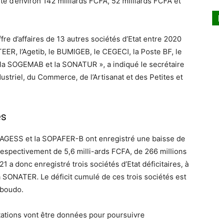
 d’environ 142 milliards FCFA, 52 milliards FCFA et
iffre d’affaires de 13 autres sociétés d’Etat entre 2020
ER, l’Agetib, le BUMIGEB, le CEGECI, la Poste BF, le
 la SOGEMAB et la SONATUR », a indiqué le secrétaire
triel, du Commerce, de l’Artisanat et des Petites et
es
ONAGESS et la SOPAFER-B ont enregistré une baisse de
 respectivement de 5,6 milli-ards FCFA, de 266 millions
1 a donc enregistré trois sociétés d’Etat déficitaires, à
SONATER. Le déficit cumulé de ces trois sociétés est
lboudo.
tations vont être données pour poursuivre