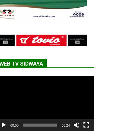
WEB TV SIDWAYA
cteur
déo
00:00
03:24