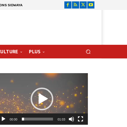
IONS SIDWAYA
CULTURE
PLUS
cteur
déo
00:00
01:03