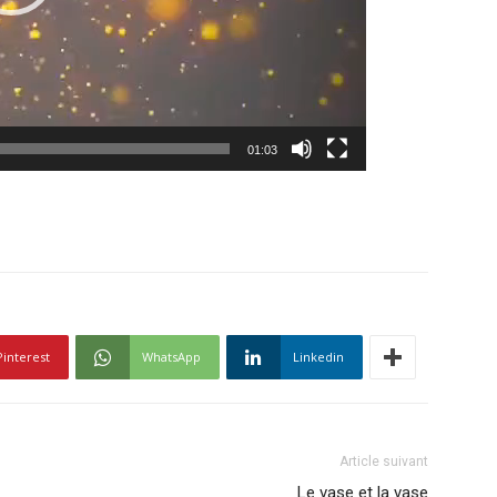
01:03
Pinterest
WhatsApp
Linkedin
Article suivant
Le vase et la vase