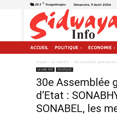
C
Dimanche, 9 Août 2026
28.3
Ouagadougou
ACCUEIL
POLITIQUE
ECONOMIE
Accueil
LA UNE SITE
30e Assemblée générale des 
LA UNE SITE
POLITIQUE
30e Assemblée g
d’Etat : SONABH
SONABEL, les mei