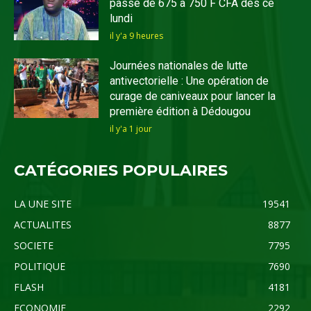
passe de 675 à 750 F CFA dès ce
lundi
il y'a 9 heures
Journées nationales de lutte
antivectorielle : Une opération de
curage de caniveaux pour lancer la
première édition à Dédougou
il y'a 1 jour
CATÉGORIES POPULAIRES
LA UNE SITE
19541
ACTUALITES
8877
SOCIETE
7795
POLITIQUE
7690
FLASH
4181
ECONOMIE
2292