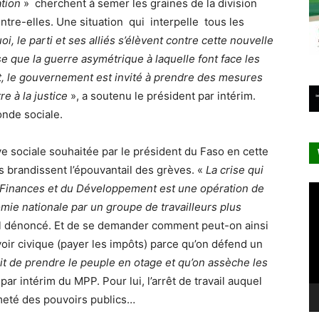
ation
» cherchent à semer les graines de la division
tre-elles. Une situation qui interpelle tous les
oi, le parti et ses alliés s’élèvent contre cette nouvelle
e que la guerre asymétrique à laquelle font face les
et, le gouvernement est invité à prendre des mesures
re à la justice
», a soutenu le président par intérim.
ronde sociale.
e sociale souhaitée par le président du Faso en cette
rs brandissent l’épouvantail des grèves. «
La crise qui
s Finances et du Développement est une opération de
Le
vi
omie nationale par un groupe de travailleurs plus
il dénoncé. Et de se demander comment peut-on ainsi
oir civique (payer les impôts) parce qu’on défend un
t de prendre le peuple en otage et qu’on assèche les
par intérim du MPP. Pour lui, l’arrêt de travail auquel
rmeté des pouvoirs publics…