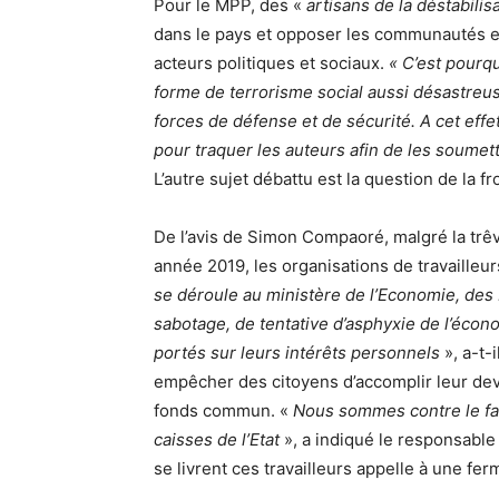
Pour le MPP, des «
artisans de la déstabilis
dans le pays et opposer les communautés en
acteurs politiques et sociaux.
« C’est pourqu
forme de terrorisme social aussi désastreus
forces de défense et de sécurité. A cet eff
pour traquer les auteurs afin de les soumett
L’autre sujet débattu est la question de la f
De l’avis de Simon Compaoré, malgré la trêv
année 2019, les organisations de travailleu
se déroule au ministère de l’Economie, de
sabotage, de tentative d’asphyxie de l’écon
portés sur leurs intérêts personnels
», a-t-
empêcher des citoyens d’accomplir leur dev
fonds commun. «
Nous sommes contre le fai
caisses de l’Etat
», a indiqué le responsable 
se livrent ces travailleurs appelle à une fe