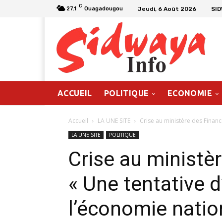
C
Jeudi, 6 Août 2026
SI
27.1
Ouagadougou
ACCUEIL
POLITIQUE
ECONOMIE
Accueil
LA UNE SITE
Crise au ministère des Finance
LA UNE SITE
POLITIQUE
Crise au ministè
« Une tentative 
l’économie natio