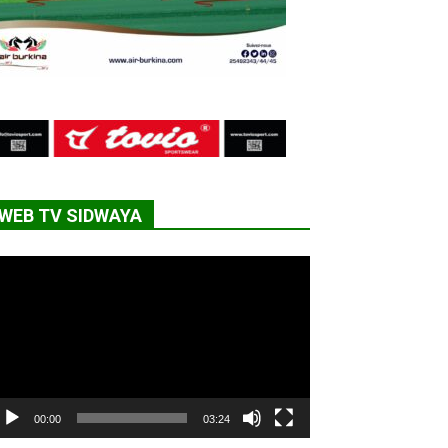
WEB TV SIDWAYA
cteur
déo
00:00
03:24