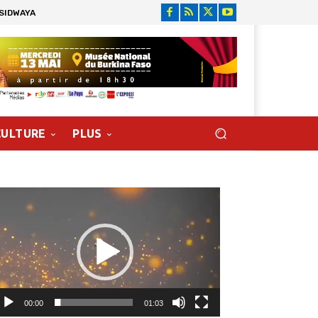
 SIDWAYA
CULTURE
PLUS
cteur
déo
00:00
01:03