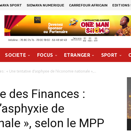
DWAYA SPORT
SIDWAYA NUMERIQUE
CARREFOUR AFRICAIN
EDITIONS
SOCIETE
FOCUS
ETRANGER
SPORT
s : « Une tentative d’asphyxie de l’économie nationale »,...
Le
vi
re des Finances :
d’asphyxie de
nale », selon le MPP