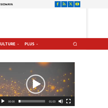
 SIDWAYA
CULTURE
PLUS
cteur
déo
00:00
01:03