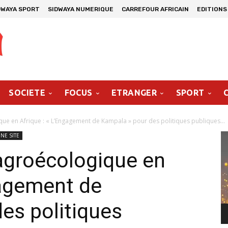
DWAYA SPORT
SIDWAYA NUMERIQUE
CARREFOUR AFRICAIN
EDITIONS
SOCIETE
FOCUS
ETRANGER
SPORT
ue en Afrique : « L’Engagement de Kampala » pour des politiques publiques...
Le
UNE SITE
vi
agroécologique en
gagement de
es politiques