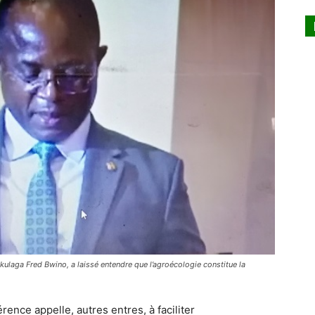
akulaga Fred Bwino, a laissé entendre que l’agroécologie constitue la
ence appelle, autres entres, à faciliter