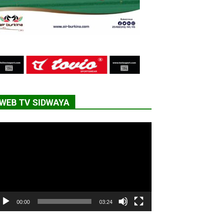
WEB TV SIDWAYA
cteur
déo
00:00
03:24