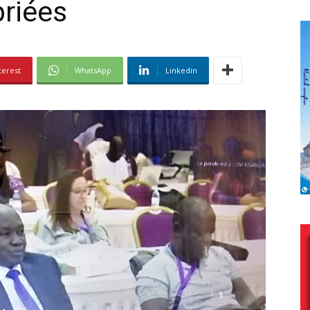
priées
terest
WhatsApp
Linkedin