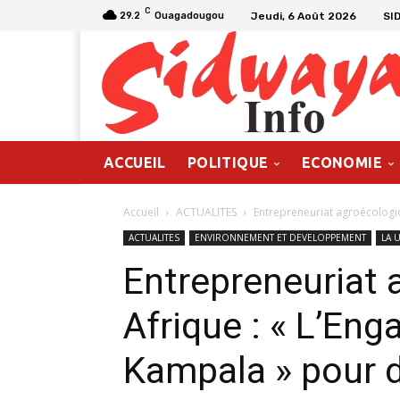
C
Jeudi, 6 Août 2026
SI
29.2
Ouagadougou
ACCUEIL
POLITIQUE
ECONOMIE
Accueil
ACTUALITES
Entrepreneuriat agroécologiq
ACTUALITES
ENVIRONNEMENT ET DEVELOPPEMENT
LA 
Entrepreneuriat 
Afrique : « L’En
Kampala » pour d