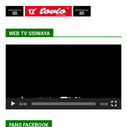
WEB TV SIDWAYA
Lecteur
vidéo
00:00
03:24
FANS FACEBOOK