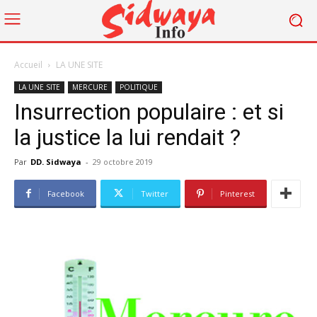
Accueil
LA UNE SITE
LA UNE SITE
MERCURE
POLITIQUE
Insurrection populaire : et si
la justice la lui rendait ?
Par
DD. Sidwaya
-
29 octobre 2019
Facebook
Twitter
Pinterest