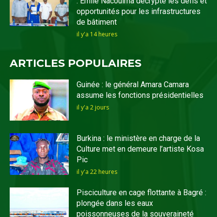
: Emile Nacoulma décrypte les défis et
opportunités pour les infrastructures
de bâtiment
il y'a 14 heures
ARTICLES POPULAIRES
Guinée : le général Amara Camara
assume les fonctions présidentielles
il y'a 2 jours
Burkina : le ministère en charge de la
Culture met en demeure l’artiste Kosa
Pic
il y'a 22 heures
Pisciculture en cage flottante à Bagré :
plongée dans les eaux
poissonneuses de la souveraineté