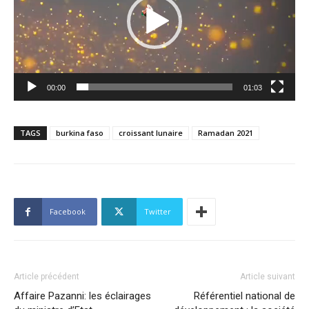
00:00
01:03
TAGS
burkina faso
croissant lunaire
Ramadan 2021
Facebook
Twitter
Article précédent
Article suivant
Affaire Pazanni: les éclairages
Référentiel national de