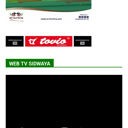
WEB TV SIDWAYA
Lecteur
vidéo