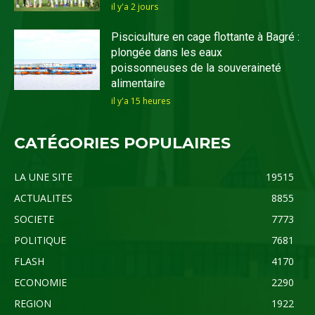
il y'a 2 jours
Pisciculture en cage flottante à Bagré :
plongée dans les eaux
poissonneuses de la souveraineté
alimentaire
il y'a 15 heures
CATÉGORIES POPULAIRES
LA UNE SITE
19515
ACTUALITES
8855
SOCIETE
7773
POLITIQUE
7681
FLASH
4170
ECONOMIE
2290
REGION
1922