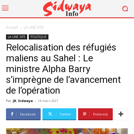
Accueil
LA UNE SITE
LA UNE SITE
POLITIQUE
Relocalisation des réfugiés
maliens au Sahel : Le
ministre Alpha Barry
s’imprègne de l’avancement
de l’opération
Par
JK. Sidwaya
-
14 mars 2021
Facebook
Twitter
Pinterest