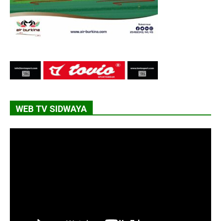
WEB TV SIDWAYA
Lecteur
vidéo