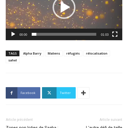
00:00
01:03
TAGS
Alpha Barry
Maliens
réfugiés
rélocalisation
sahel
Facebook
Twitter
Article précédent
Article suivant
Zones non loties de Saaba :
L’autre défi de taille