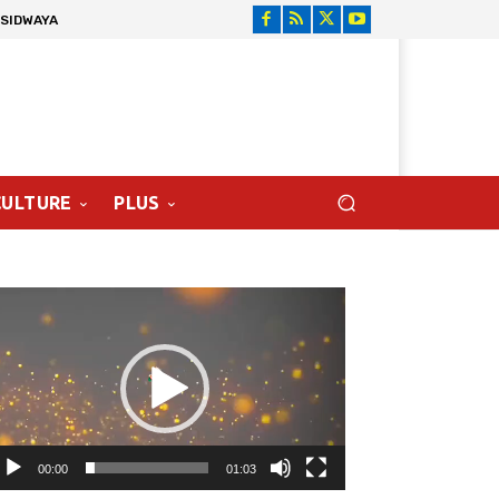
 SIDWAYA
CULTURE
PLUS
cteur
déo
00:00
01:03