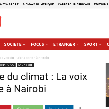
DWAYA SPORT
SIDWAYA NUMERIQUE
CARREFOUR AFRICAIN
EDITIONS
SOCIETE
FOCUS
ETRANGER
SPORT
 La voix du Burkina portée à Nairobi
Le
ERNATIONAL
LA UNE SITE
vi
 du climat : La voix
e à Nairobi