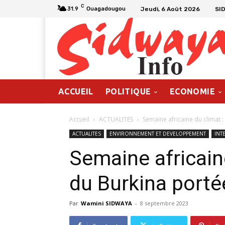
C
Jeudi, 6 Août 2026
SI
31.9
Ouagadougou
ACCUEIL
POLITIQUE
ECONOMIE
Accueil
ACTUALITES
Semaine africaine du climat :
ACTUALITES
ENVIRONNEMENT ET DEVELOPPEMENT
INT
Semaine africaine
du Burkina porté
Par
Wamini SIDWAYA
-
8 septembre 2023