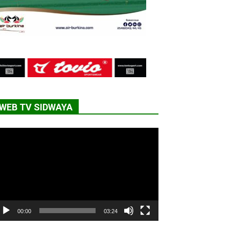
WEB TV SIDWAYA
cteur
déo
00:00
03:24