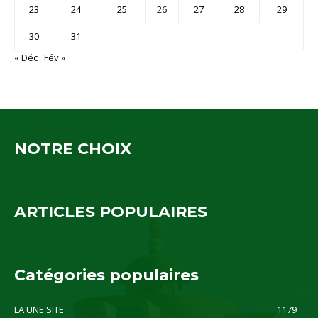
23
24
25
26
27
28
29
30
31
« Déc
Fév »
NOTRE CHOIX
ARTICLES POPULAIRES
Catégories populaires
LA UNE SITE
1179