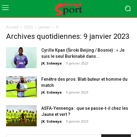
Accueil
2023
janvier
9
Archives quotidiennes: 9 janvier 2023
Cyrille Kpan (Široki Beijing / Bosnie) : « Je
suis le seul Burkinabè dans...
JK. Sidwaya
-
9 janvier 2023
Fenêtre des pros: Blati buteur et homme du
match
JK. Sidwaya
-
9 janvier 2023
ASFA-Yennenga : que se passe-t-il chez les
Jaune et vert ?
JK. Sidwaya
-
9 janvier 2023