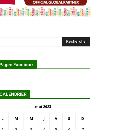
Pages Facebook
CALENDRIER
mai 2023
L
M
M
J
V
S
D
1
2
3
4
5
6
7