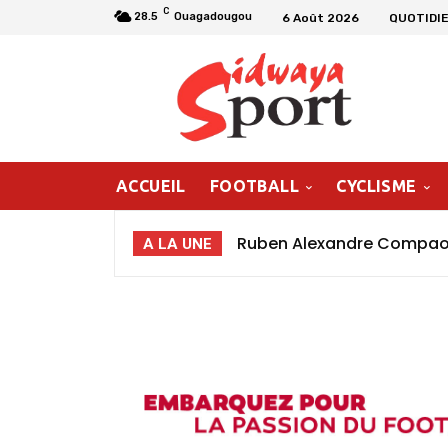
C
28.5
Ouagadougou
6 Août 2026
QUOTIDIE
ACCUEIL
FOOTBALL
CYCLISME
Ruben Alexandre Compaoré
A LA UNE
poursuivre ma progressio