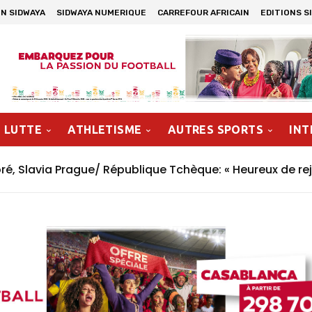
N SIDWAYA
SIDWAYA NUMERIQUE
CARREFOUR AFRICAIN
EDITIONS S
LUTTE
ATHLETISME
AUTRES SPORTS
INT
, Slavia Prague/ République Tchèque: « Heureux de rej
n »