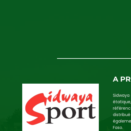
A P
Sidwaya 
étatique
référenc
distribu
égalemen
Faso.