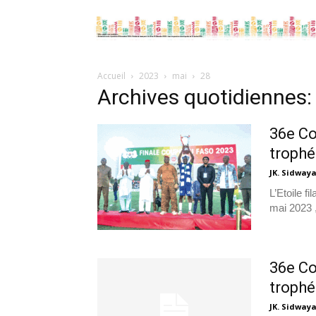
Accueil
2023
mai
28
Archives quotidiennes:
36e Co
trophé
JK. Sidway
L’Etoile 
mai 2023 ,
36e Co
trophé
JK. Sidway