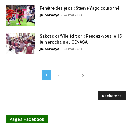
Fenêtre des pros : Steeve Yago couronné
JK. Sidwaya
-
24 mai 2023
Sabot d’or/VIIe édition : Rendez-vous le 15
juin prochain au CENASA
JK. Sidwaya
-
23 mai 2023
1
2
3
Pages Facebook