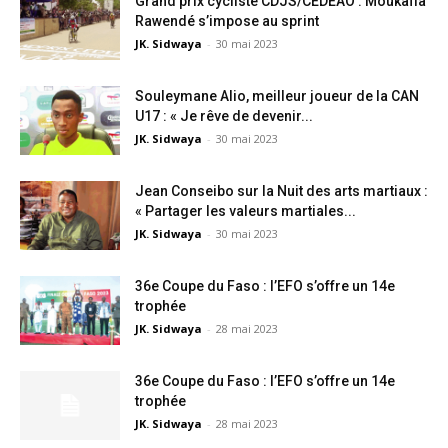
Grand prix cycliste CDJS/CEDEAO : Moukaïla
Rawendé s’impose au sprint
JK. Sidwaya
-
30 mai 2023
Souleymane Alio, meilleur joueur de la CAN
U17 : « Je rêve de devenir...
JK. Sidwaya
-
30 mai 2023
Jean Conseibo sur la Nuit des arts martiaux :
« Partager les valeurs martiales...
JK. Sidwaya
-
30 mai 2023
36e Coupe du Faso : l’EFO s’offre un 14e
trophée
JK. Sidwaya
-
28 mai 2023
36e Coupe du Faso : l’EFO s’offre un 14e
trophée
JK. Sidwaya
-
28 mai 2023