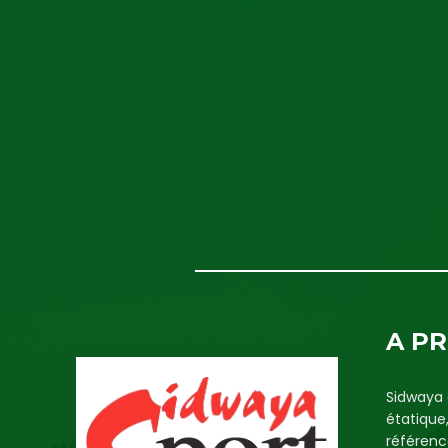
A P
Sidwaya 
étatique
référenc