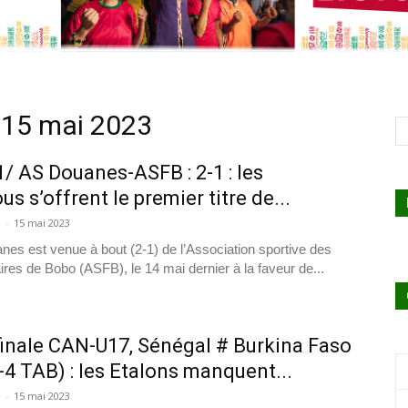
 15 mai 2023
1/ AS Douanes-ASFB : 2-1 : les
s s’offrent le premier titre de...
a
-
15 mai 2023
nes est venue à bout (2-1) de l’Association sportive des
ires de Bobo (ASFB), le 14 mai dernier à la faveur de...
inale CAN-U17, Sénégal # Burkina Faso
(5-4 TAB) : les Etalons manquent...
a
-
15 mai 2023