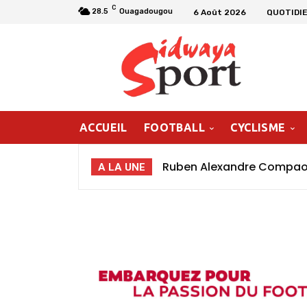
C
28.5
Ouagadougou
6 Août 2026
QUOTIDIE
ACCUEIL
FOOTBALL
CYCLISME
Ruben Alexandre Compaoré
A LA UNE
poursuivre ma progressio