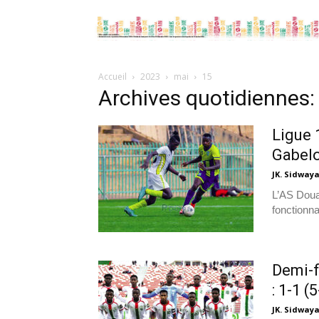
Accueil
2023
mai
15
Archives quotidiennes:
Ligue 
Gabelou
JK. Sidway
L’AS Doua
fonctionna
Demi-f
: 1-1 
JK. Sidway