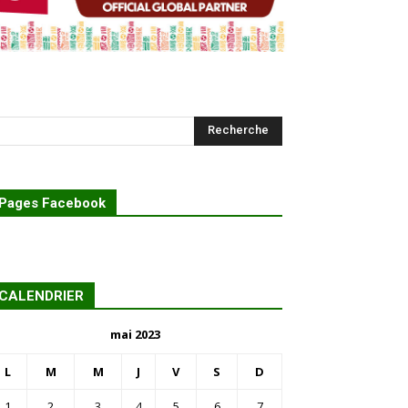
Pages Facebook
CALENDRIER
mai 2023
L
M
M
J
V
S
D
1
2
3
4
5
6
7