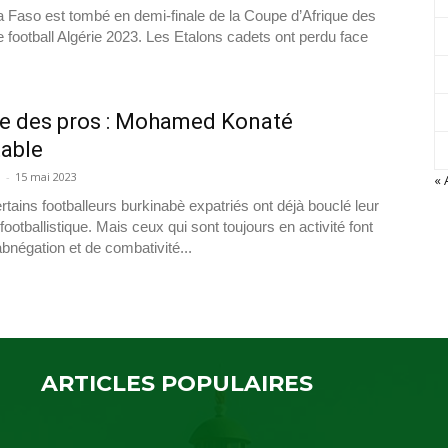
a Faso est tombé en demi-finale de la Coupe d’Afrique des
 football Algérie 2023. Les Etalons cadets ont perdu face
e des pros : Mohamed Konaté
table
a
-
15 mai 2023
« 
rtains footballeurs burkinabè expatriés ont déjà bouclé leur
ootballistique. Mais ceux qui sont toujours en activité font
bnégation et de combativité...
ARTICLES POPULAIRES