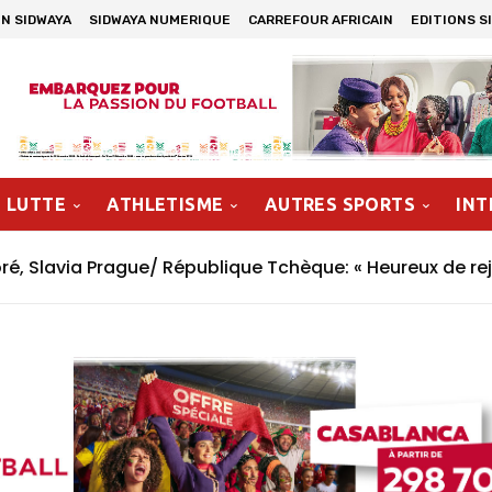
N SIDWAYA
SIDWAYA NUMERIQUE
CARREFOUR AFRICAIN
EDITIONS S
LUTTE
ATHLETISME
AUTRES SPORTS
INT
, Slavia Prague/ République Tchèque: « Heureux de rej
n »