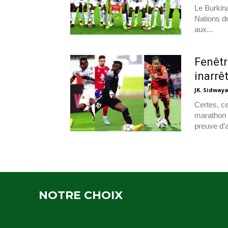
Le Burkin
Nations de
aux...
Fenêtr
inarrê
JK. Sidway
Certes, ce
marathon f
preuve d’a
NOTRE CHOIX