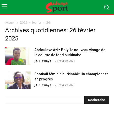
Accueil
2025
février
26
Archives quotidiennes: 26 février
2025
Abdoulaye Aziz Boly: le nouveau visage de
la course de fond burkinabè
JK. Sidwaya
-
26 février 2025
Football féminin burkinabè: Un championnat
en progrès
JK. Sidwaya
-
26 février 2025