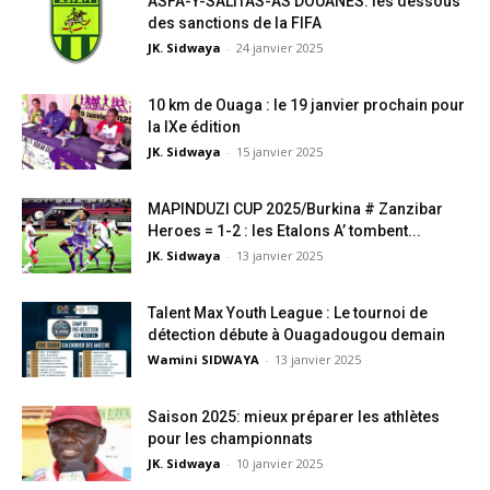
ASFA-Y-SALITAS-AS DOUANES: les dessous
des sanctions de la FIFA
JK. Sidwaya
-
24 janvier 2025
10 km de Ouaga : le 19 janvier prochain pour
la IXe édition
JK. Sidwaya
-
15 janvier 2025
MAPINDUZI CUP 2025/Burkina # Zanzibar
Heroes = 1-2 : les Etalons A’ tombent...
JK. Sidwaya
-
13 janvier 2025
Talent Max Youth League : Le tournoi de
détection débute à Ouagadougou demain
Wamini SIDWAYA
-
13 janvier 2025
Saison 2025: mieux préparer les athlètes
pour les championnats
JK. Sidwaya
-
10 janvier 2025