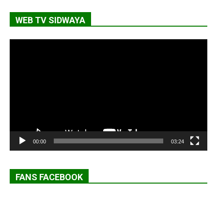
WEB TV SIDWAYA
Lecteur
vidéo
00:00
03:24
FANS FACEBOOK