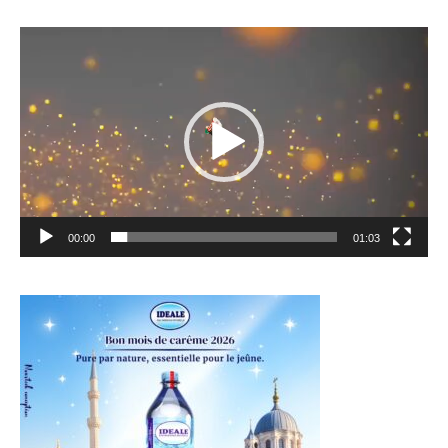
Lecteur
vidéo
00:00
01:03