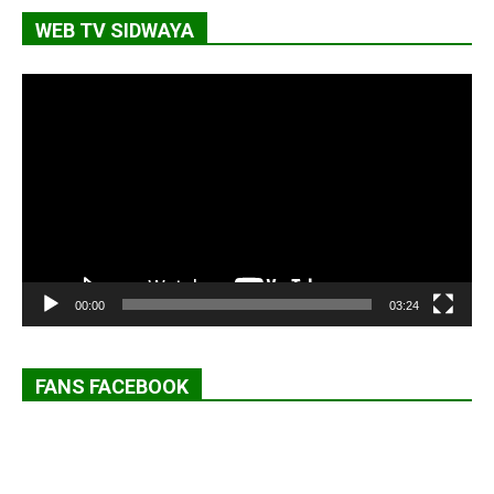
WEB TV SIDWAYA
Lecteur
vidéo
00:00
03:24
FANS FACEBOOK