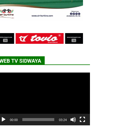
WEB TV SIDWAYA
cteur
déo
00:00
03:24