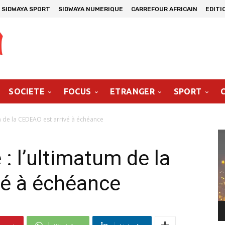
SIDWAYA SPORT
SIDWAYA NUMERIQUE
CARREFOUR AFRICAIN
EDITI
SOCIETE
FOCUS
ETRANGER
SPORT
um de la CEDEAO est arrivé à échéance
Le
vi
: l’ultimatum de la
vé à échéance