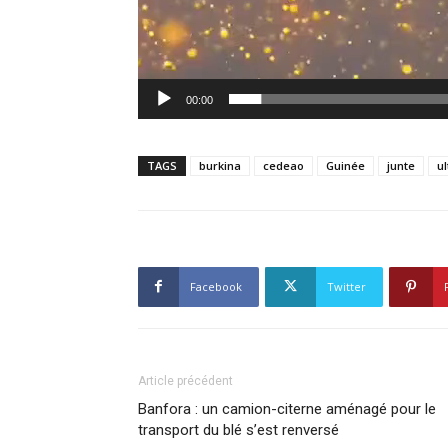
00:00
TAGS
burkina
cedeao
Guinée
junte
u
Facebook
Twitter
Article précédent
Banfora : un camion-citerne aménagé pour le
transport du blé s’est renversé