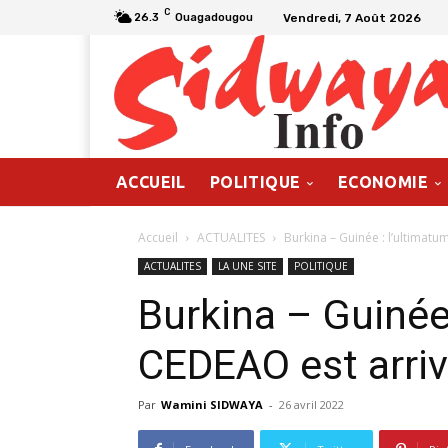
C
Vendredi, 7 Août 2026
26.3
Ouagadougou
ACCUEIL
POLITIQUE
ECONOMIE
Accueil
ACTUALITES
Burkina – Guinée : l’ultimat
ACTUALITES
LA UNE SITE
POLITIQUE
Burkina – Guinée 
CEDEAO est arri
Par
Wamini SIDWAYA
-
26 avril 2022