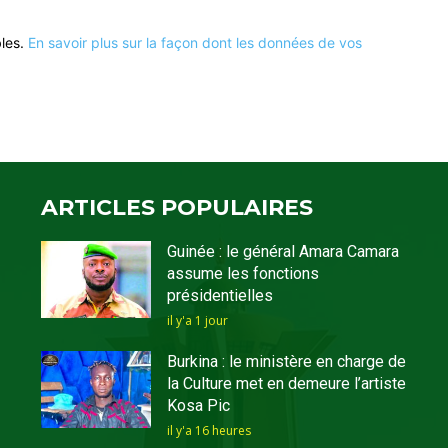
bles.
En savoir plus sur la façon dont les données de vos
ARTICLES POPULAIRES
Guinée : le général Amara Camara
assume les fonctions
présidentielles
il y'a 1 jour
Burkina : le ministère en charge de
la Culture met en demeure l’artiste
Kosa Pic
il y'a 16 heures