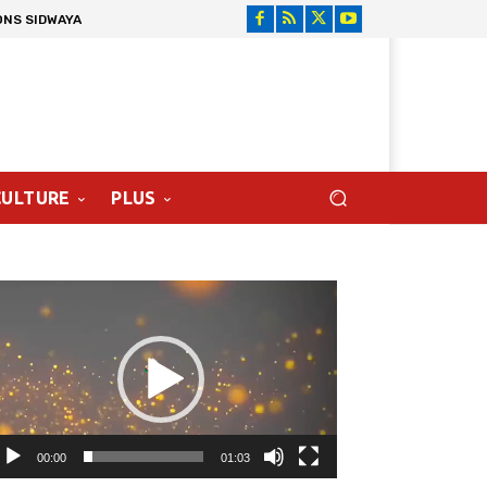
ONS SIDWAYA
CULTURE
PLUS
cteur
déo
00:00
01:03