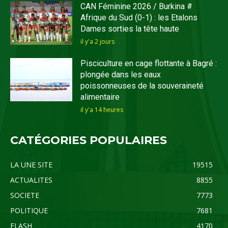
CAN Féminine 2026 / Burkina #
Afrique du Sud (0-1) : les Etalons
Dames sorties la tête haute
il y'a 2 jours
Pisciculture en cage flottante à Bagré :
plongée dans les eaux
poissonneuses de la souveraineté
alimentaire
il y'a 14 heures
CATÉGORIES POPULAIRES
LA UNE SITE
19515
ACTUALITES
8855
SOCIETE
7773
POLITIQUE
7681
FLASH
4170