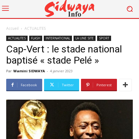
Accueil
ACTUALITES
ACTUALITES
FLASH
INTERNATIONAL
LA UNE SITE
SPORT
Cap-Vert : le stade national
baptisé « stade Pelé »
Par
Wamini SIDWAYA
-
4 janvier 2023
Facebook
Twitter
Pinterest