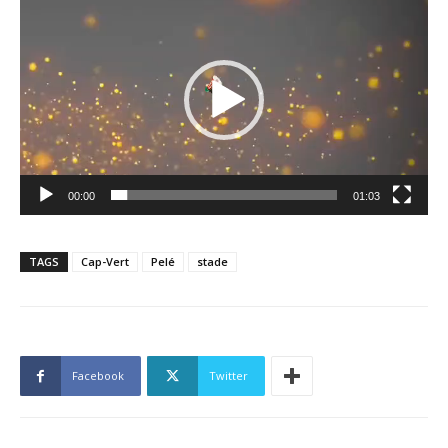
vidéo
00:00
01:03
TAGS
Cap-Vert
Pelé
stade
Facebook
Twitter