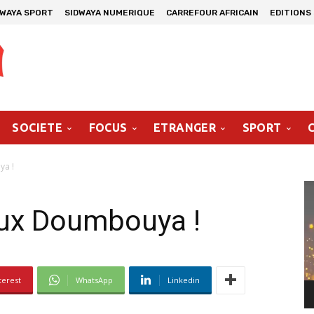
DWAYA SPORT
SIDWAYA NUMERIQUE
CARREFOUR AFRICAIN
EDITIONS
SOCIETE
FOCUS
ETRANGER
SPORT
ya !
Le
vi
eux Doumbouya !
terest
WhatsApp
Linkedin