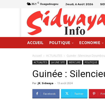
C
Jeudi, 6 Août 2026
SI
35.1
Ouagadougou
ACCUEIL
POLITIQUE
ECONOMIE
Accueil
ACTUALITES
Guinée : Silencieux Doumbou
ACTUALITES
LA UNE SITE
MERCURE
POLITIQUE
Guinée : Silenci
Par
JK. Sidwaya
-
13 août 2024
Facebook
Twitter
Pin