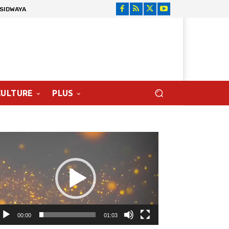
 SIDWAYA
CULTURE
PLUS
cteur
déo
00:00
01:03