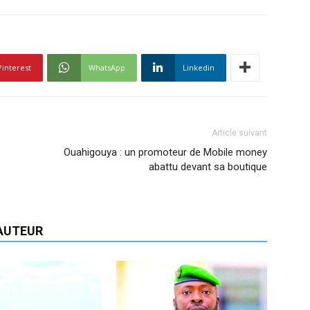
Pinterest
WhatsApp
Linkedin
Article suivant
Ouahigouya : un promoteur de Mobile money
abattu devant sa boutique
'AUTEUR