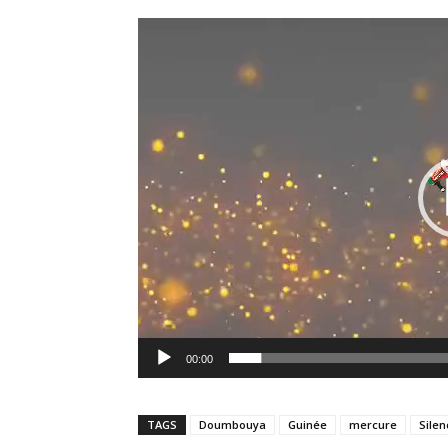
00:00
TAGS
Doumbouya
Guinée
mercure
Silen