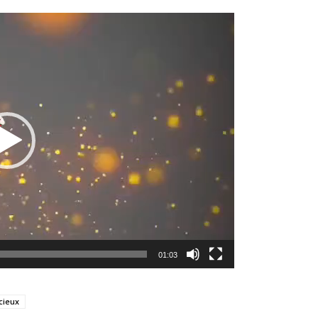
Lecteur
vidéo
01:03
cieux