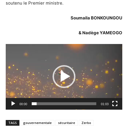
soutenu le Premier ministre.
Soumaila BONKOUNGOU
& Nadège YAMEOGO
Lecteur
vidéo
00:00
01:03
TAGS
gouvernementale
sécuritaire
Zerbo