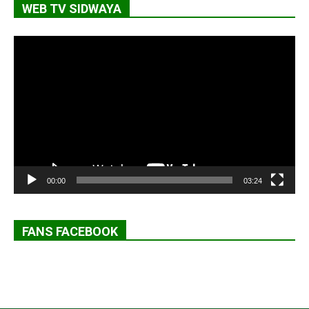
WEB TV SIDWAYA
Lecteur
vidéo
00:00
03:24
FANS FACEBOOK