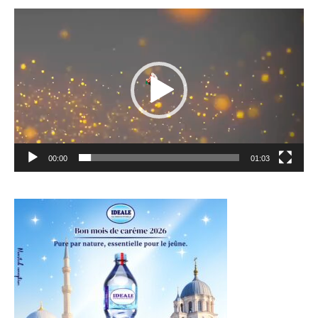
Lecteur
vidéo
00:00
01:03