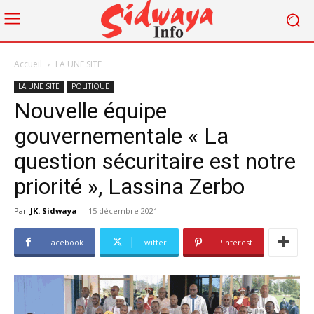
Accueil
LA UNE SITE
LA UNE SITE
POLITIQUE
Nouvelle équipe
gouvernementale « La
question sécuritaire est notre
priorité », Lassina Zerbo
Par
JK. Sidwaya
-
15 décembre 2021
Facebook
Twitter
Pinterest