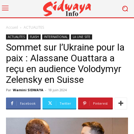
Accueil
ACTUALITES
ACTUALITES
FLASH
INTERNATIONAL
LA UNE SITE
Sommet sur l’Ukraine pour la
paix : Alassane Ouattara a
reçu en audience Volodymyr
Zelensky en Suisse
Par
Wamini SIDWAYA
-
18 juin 2024
Facebook
Twitter
Pinterest