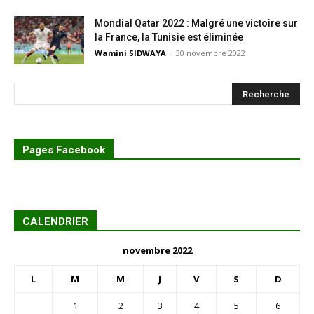
Mondial Qatar 2022 : Malgré une victoire sur
la France, la Tunisie est éliminée
Wamini SIDWAYA
-
30 novembre 2022
Pages Facebook
CALENDRIER
novembre 2022
L
M
M
J
V
S
D
1
2
3
4
5
6