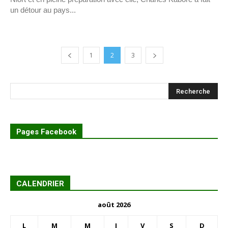
un détour au pays...
1
2
3
Pages Facebook
CALENDRIER
août 2026
L
M
M
J
V
S
D