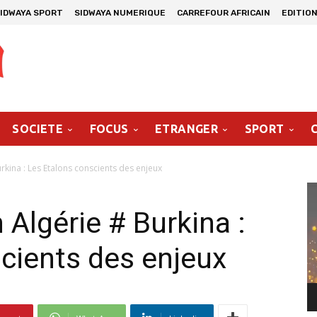
IDWAYA SPORT
SIDWAYA NUMERIQUE
CARREFOUR AFRICAIN
EDITION
SOCIETE
FOCUS
ETRANGER
SPORT
kina : Les Etalons conscients des enjeux
Le
vi
lgérie # Burkina :
cients des enjeux