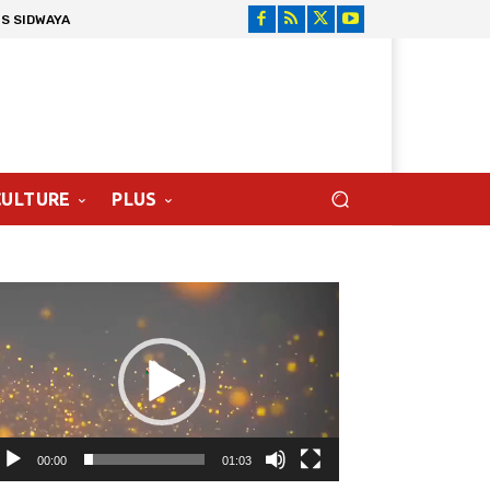
S SIDWAYA
CULTURE
PLUS
cteur
déo
00:00
01:03