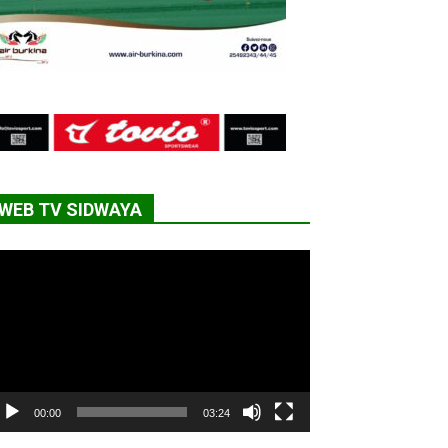
WEB TV SIDWAYA
cteur
déo
00:00
03:24