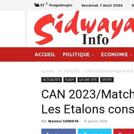
C
Vendredi, 7 Août 2026
S
32
Ouagadougou
ACCUEIL
POLITIQUE
ECONOMIE
Accueil
ACTUALITES
CAN 2023/Match Algérie # Bur
ACTUALITES
FLASH
LA UNE SITE
SPORT
CAN 2023/Match A
Les Etalons cons
Par
Wamini SIDWAYA
-
19 janvier 2024