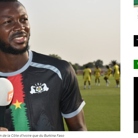
Le
vi
n de la Côte d’Ivoire que du Burkina Faso