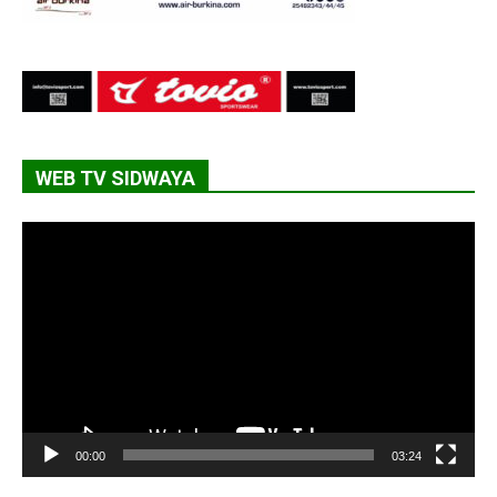
WEB TV SIDWAYA
Lecteur
vidéo
00:00
03:24