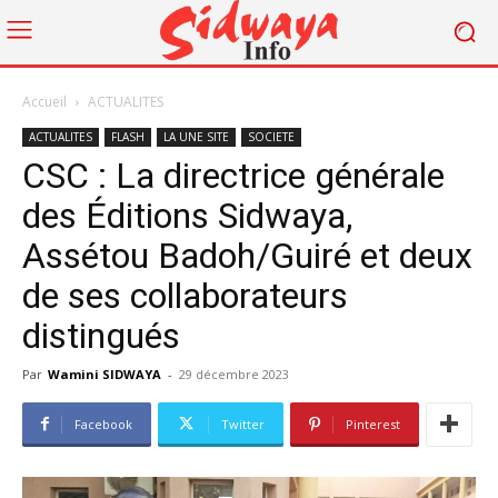
Accueil
ACTUALITES
ACTUALITES
FLASH
LA UNE SITE
SOCIETE
CSC : La directrice générale
des Éditions Sidwaya,
Assétou Badoh/Guiré et deux
de ses collaborateurs
distingués
Par
Wamini SIDWAYA
-
29 décembre 2023
Facebook
Twitter
Pinterest