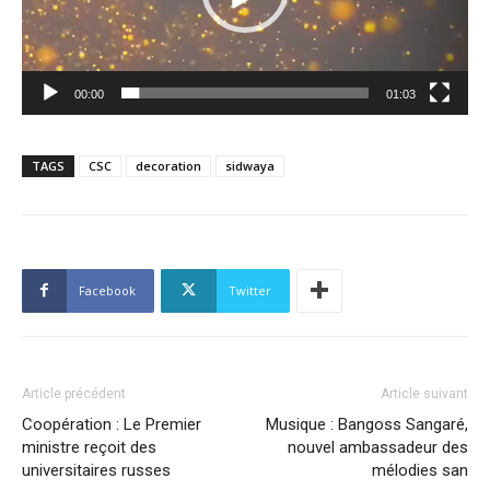
00:00
01:03
TAGS
CSC
decoration
sidwaya
Facebook
Twitter
Article précédent
Article suivant
Coopération : Le Premier
Musique : Bangoss Sangaré,
ministre reçoit des
nouvel ambassadeur des
universitaires russes
mélodies san