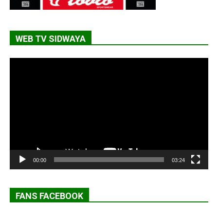
WEB TV SIDWAYA
Lecteur
vidéo
00:00
03:24
FANS FACEBOOK