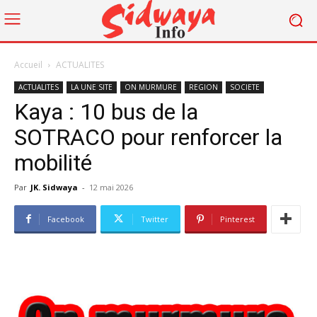
Accueil
ACTUALITES
ACTUALITES
LA UNE SITE
ON MURMURE
REGION
SOCIETE
Kaya : 10 bus de la
SOTRACO pour renforcer la
mobilité
Par
JK. Sidwaya
-
12 mai 2026
Facebook
Twitter
Pinterest