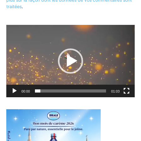
traitées
.
Lecteur
vidéo
00:00
01:03