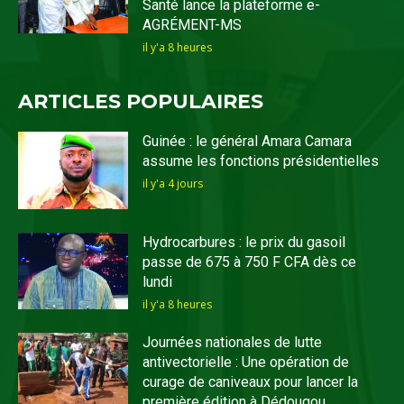
Santé lance la plateforme e-
AGRÉMENT-MS
il y'a 8 heures
ARTICLES POPULAIRES
Guinée : le général Amara Camara
assume les fonctions présidentielles
il y'a 4 jours
Hydrocarbures : le prix du gasoil
passe de 675 à 750 F CFA dès ce
lundi
il y'a 8 heures
Journées nationales de lutte
antivectorielle : Une opération de
curage de caniveaux pour lancer la
première édition à Dédougou