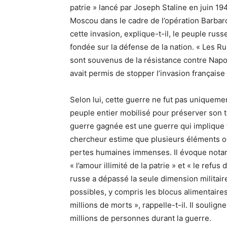
patrie » lancé par Joseph Staline en juin 1
Moscou dans le cadre de l’opération Barba
cette invasion, explique-t-il, le peuple russ
fondée sur la défense de la nation. « Les R
sont souvenus de la résistance contre Napo
avait permis de stopper l’invasion française p
Selon lui, cette guerre ne fut pas uniquemen
peuple entier mobilisé pour préserver son te
guerre gagnée est une guerre qui implique t
chercheur estime que plusieurs éléments on
pertes humaines immenses. Il évoque notamm
« l’amour illimité de la patrie » et « le refus 
russe a dépassé la seule dimension militaire
possibles, y compris les blocus alimentaire
millions de morts », rappelle-t-il. Il soulig
millions de personnes durant la guerre.