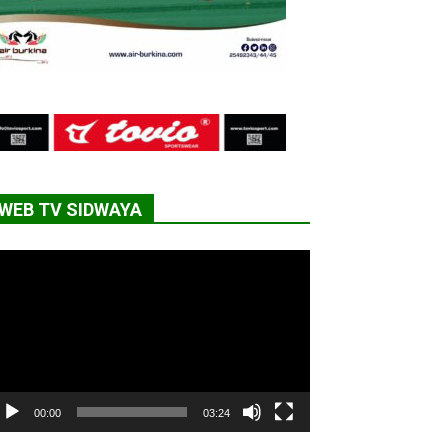
WEB TV SIDWAYA
cteur
déo
00:00
03:24