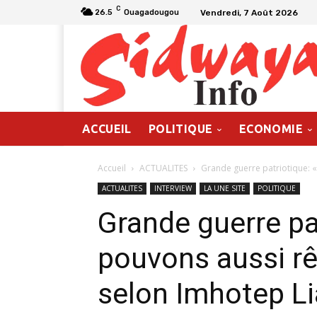
C
Vendredi, 7 Août 2026
26.5
Ouagadougou
ACCUEIL
POLITIQUE
ECONOMIE
Accueil
ACTUALITES
Grande guerre patriotique: «
ACTUALITES
INTERVIEW
LA UNE SITE
POLITIQUE
Grande guerre pa
pouvons aussi rê
selon Imhotep L