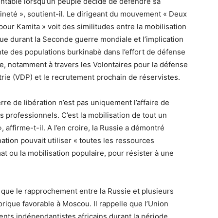
ntable lorsqu’un peuple décide de défendre sa
ineté », soutient-il. Le dirigeant du mouvement « Deux
our Kamita » voit des similitudes entre la mobilisation
ue durant la Seconde guerre mondiale et l’implication
nte des populations burkinabè dans l’effort de défense
le, notamment à travers les Volontaires pour la défense
trie (VDP) et le recrutement prochain de réservistes.
rre de libération n’est pas uniquement l’affaire de
es professionnels. C’est la mobilisation de tout un
, affirme-t-il. A l’en croire, la Russie a démontré
ation pouvait utiliser « toutes les ressources
at ou la mobilisation populaire, pour résister à une
que le rapprochement entre la Russie et plusieurs
rique favorable à Moscou. Il rappelle que l’Union
nts indépendantistes africains durant la période