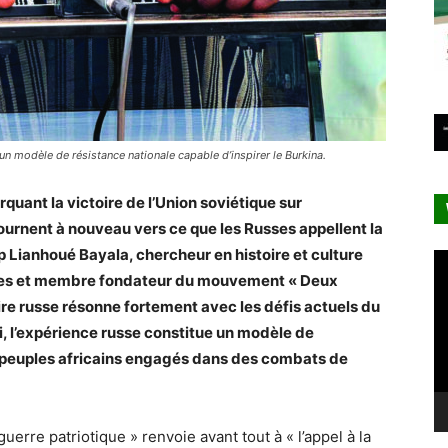
un modèle de résistance nationale capable d’inspirer le Burkina.
quant la victoire de l’Union soviétique sur
tournent à nouveau vers ce que les Russes appellent la
p Lianhoué Bayala, chercheur en histoire et culture
Le
istes et membre fondateur du mouvement « Deux
vi
ire russe résonne fortement avec les défis actuels du
i, l’expérience russe constitue un modèle de
es peuples africains engagés dans des combats de
erre patriotique » renvoie avant tout à « l’appel à la