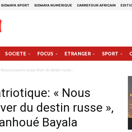
SIDWAYA SPORT
SIDWAYA NUMERIQUE
CARREFOUR AFRICAIN
EDITI
SOCIETE
FOCUS
ETRANGER
SPORT
 Nous pouvons aussi rêver du destin russe...
Le
vi
triotique: « Nous
ver du destin russe »,
ianhoué Bayala