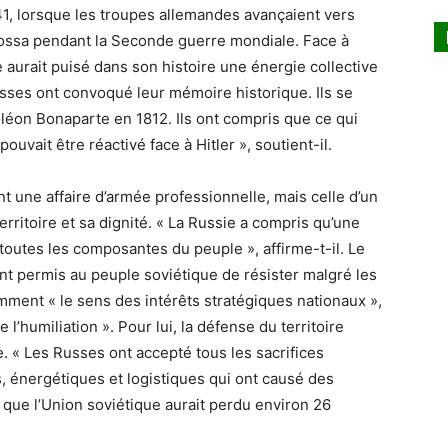
941, lorsque les troupes allemandes avançaient vers
rossa pendant la Seconde guerre mondiale. Face à
e aurait puisé dans son histoire une énergie collective
usses ont convoqué leur mémoire historique. Ils se
léon Bonaparte en 1812. Ils ont compris que ce qui
ouvait être réactivé face à Hitler », soutient-il.
t une affaire d’armée professionnelle, mais celle d’un
rritoire et sa dignité. « La Russie a compris qu’une
outes les composantes du peuple », affirme-t-il. Le
t permis au peuple soviétique de résister malgré les
ent « le sens des intérêts stratégiques nationaux »,
de l’humiliation ». Pour lui, la défense du territoire
. « Les Russes ont accepté tous les sacrifices
s, énergétiques et logistiques qui ont causé des
ne que l’Union soviétique aurait perdu environ 26