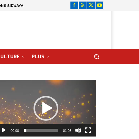
ONS SIDWAYA
CULTURE
PLUS
cteur
déo
00:00
01:03