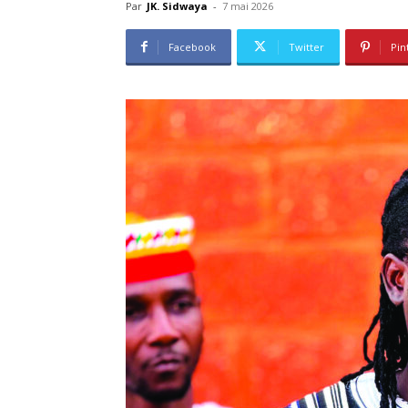
Par
JK. Sidwaya
-
7 mai 2026
Facebook
Twitter
Pin