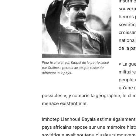
insurmo
souvera
heures p
soviétiq
croissa
nationa
de la pa
Pour le chercheur, l’appel de la patrie lancé
« La gue
par Staline a permis au peuple russe de
militair
défendre leur pays.
peuple »
qu’une n
possibles », y compris la géographie, le clim
menace existentielle.
Imhotep Lianhoué Bayala estime également 
pays africains repose sur une mémoire histo
soviétique avait soutenu plusieurs mouveme