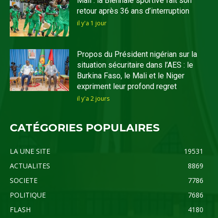
Mali : la Biennale sportive fait son
retour après 36 ans d’interruption
il y'a 1 jour
Propos du Président nigérian sur la
situation sécuritaire dans l’AES : le
Burkina Faso, le Mali et le Niger
expriment leur profond regret
il y'a 2 jours
CATÉGORIES POPULAIRES
LA UNE SITE
19531
ACTUALITES
8869
SOCIETE
7786
POLITIQUE
7686
FLASH
4180