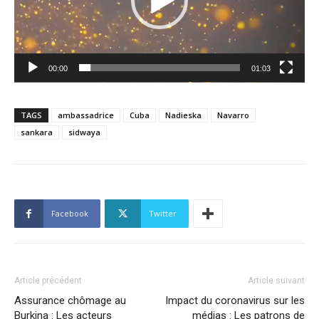
00:00
01:03
TAGS
ambassadrice
Cuba
Nadieska
Navarro
sankara
sidwaya
Facebook
Twitter
Article précédent
Article suivant
Assurance chômage au
Impact du coronavirus sur les
Burkina : Les acteurs
médias : Les patrons de