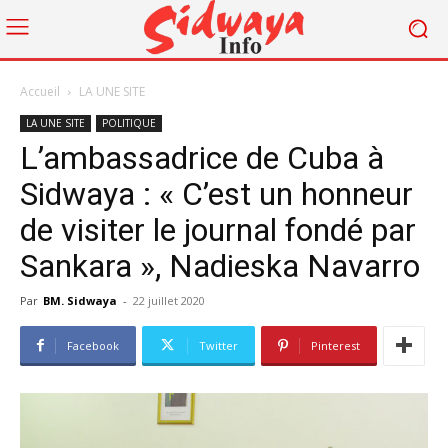
Accueil
LA UNE SITE
LA UNE SITE
POLITIQUE
L’ambassadrice de Cuba à
Sidwaya : « C’est un honneur
de visiter le journal fondé par
Sankara », Nadieska Navarro
Par
BM. Sidwaya
-
22 juillet 2020
Facebook
Twitter
Pinterest