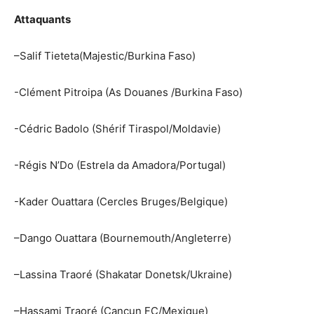
Attaquants
–
Salif
Tieteta
(
Majestic
/Burkina Faso)
-Clément
Pitroipa
(As Douanes /Burkina Faso)
-Cédric
Badolo
(Shérif Tiraspol/Moldavie)
-Régis N’
Do
(Estrela da Amadora/Portugal)
-Kader Ouattara (Cercles Bruges/Belgique)
–
Dango
Ouattara
(Bournemouth/
Angleterre
)
–
Lassina
Traoré
(
Shakatar
Donetsk/Ukraine)
–
Hassami
Traoré (Cancun FC/Mexique)