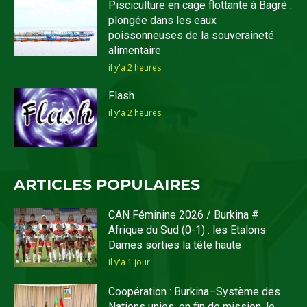
Pisciculture en cage flottante à Bagré :
plongée dans les eaux
poissonneuses de la souveraineté
alimentaire
il y'a 2 heures
Flash
il y'a 2 heures
ARTICLES POPULAIRES
CAN Féminine 2026 / Burkina #
Afrique du Sud (0-1) : les Etalons
Dames sorties la tête haute
il y'a 1 jour
Coopération : Burkina–Système des
Nations unies: en fin de mission, le