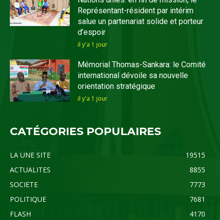
Représentant-résident par intérim
salue un partenariat solide et porteur
d’espoir
il y'a 1 jour
Mémorial Thomas-Sankara: le Comité
international dévoile sa nouvelle
orientation stratégique
il y'a 1 jour
CATÉGORIES POPULAIRES
LA UNE SITE
19515
ACTUALITES
8855
SOCIETE
7773
POLITIQUE
7681
FLASH
4170