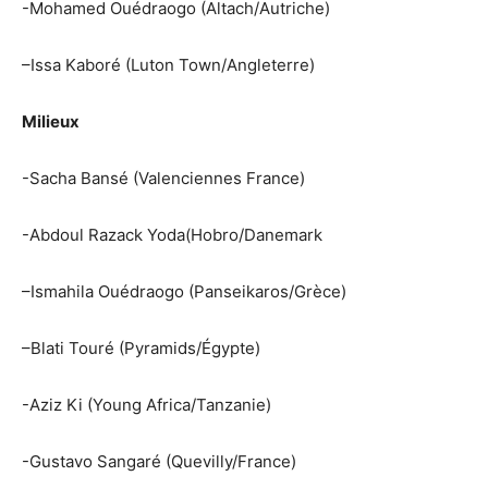
-Mohamed Ouédraogo (
Altach
/Autriche)
–
Issa
Kaboré
(
Luton
Town/
Angleterre
)
Milieux
-Sacha
Bansé
(Valenciennes France)
-Abdoul
Razack
Yoda
(
Hobro
/Danemark
–
Ismahila
Ouédraogo (
Panseikaros
/Grèce)
–
Blati
Touré (
Pyramids
/Égypte)
-Aziz Ki (Young
Africa
/Tanzanie)
-Gustavo Sangaré (Quevilly/France)