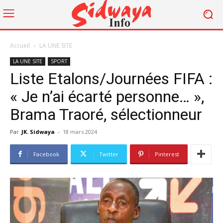
Accueil
LA UNE SITE
LA UNE SITE
SPORT
Liste Etalons/Journées FIFA :
« Je n’ai écarté personne… »,
Brama Traoré, sélectionneur
Par
JK. Sidwaya
-
18 mars 2024
Facebook
Twitter
Pinterest