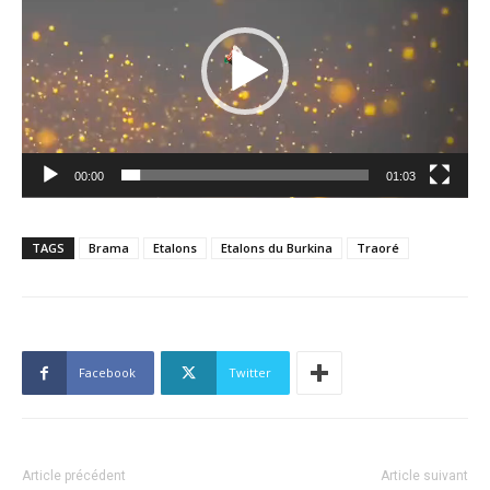
00:00
01:03
TAGS
Brama
Etalons
Etalons du Burkina
Traoré
Facebook
Twitter
Article précédent
Article suivant