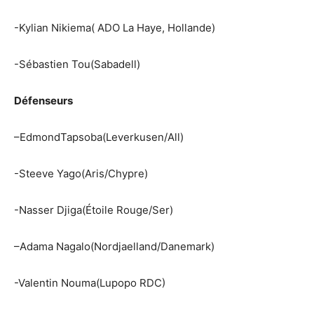
-Kylian
Nikiema
( ADO
La Haye, Hollande)
-Sébastien
Tou
(Sabadell)
Défenseurs
–
EdmondTapsoba
(Leverkusen/All)
-Steeve
Yago
(Aris/Chypre)
-Nasser
Djiga
(
Étoile Rouge/
Ser
)
–
Adama
Nagalo
(
Nordjaelland
/Danemark)
-Valentin
Nouma
(
Lupopo
RDC)