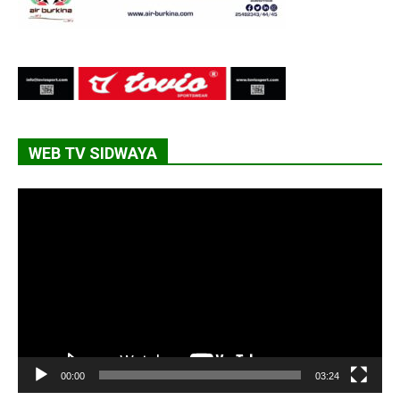
WEB TV SIDWAYA
Lecteur
vidéo
00:00
03:24