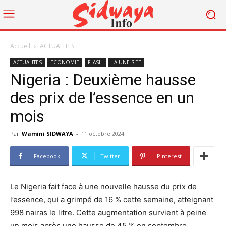
Accueil
ACTUALITES
ACTUALITES
ECONOMIE
FLASH
LA UNE SITE
Nigeria : Deuxième hausse
des prix de l’essence en un
mois
Par
Wamini SIDWAYA
-
11 octobre 2024
Facebook
Twitter
Pinterest
Le Nigeria fait face à une nouvelle hausse du prix de
l’essence, qui a grimpé de 16 % cette semaine, atteignant
998 nairas le litre. Cette augmentation survient à peine
un mois après une hausse de 45 % en septembre,