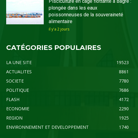
Pisciculture en cage flottante à Bagré :
plongée dans les eaux
poissonneuses de la souveraineté
alimentaire
il y'a 2 jours
CATÉGORIES POPULAIRES
LA UNE SITE
19523
ACTUALITES
8861
SOCIETE
7780
POLITIQUE
7686
FLASH
4172
ECONOMIE
2290
REGION
1925
ENVIRONNEMENT ET DEVELOPPEMENT
1740