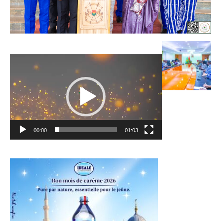
Lecteur
vidéo
00:00
01:03