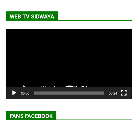
WEB TV SIDWAYA
Lecteur
vidéo
00:00
03:24
FANS FACEBOOK